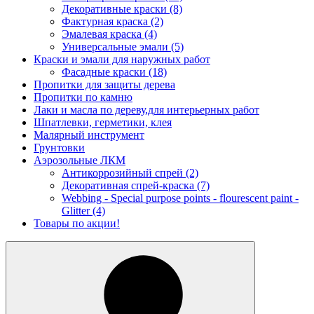
Декоративные краски
(8)
Фактурная краска
(2)
Эмалевая краска
(4)
Универсальные эмали
(5)
Краски и эмали для наружных работ
Фасадные краски
(18)
Пропитки для защиты дерева
Пропитки по камню
Лаки и масла по дереву,для интерьерных работ
Шпатлевки, герметики, клея
Малярный инструмент
Грунтовки
Аэрозольные ЛКМ
Антикоррозийный спрей
(2)
Декоративная спрей-краска
(7)
Webbing - Special purpose points - flourescent paint -
Glitter
(4)
Товары по акции!