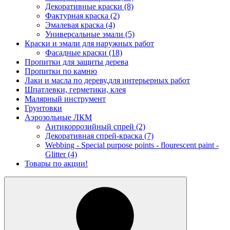
Декоративные краски
(8)
Фактурная краска
(2)
Эмалевая краска
(4)
Универсальные эмали
(5)
Краски и эмали для наружных работ
Фасадные краски
(18)
Пропитки для защиты дерева
Пропитки по камню
Лаки и масла по дереву,для интерьерных работ
Шпатлевки, герметики, клея
Малярный инструмент
Грунтовки
Аэрозольные ЛКМ
Антикоррозийный спрей
(2)
Декоративная спрей-краска
(7)
Webbing - Special purpose points - flourescent paint -
Glitter
(4)
Товары по акции!