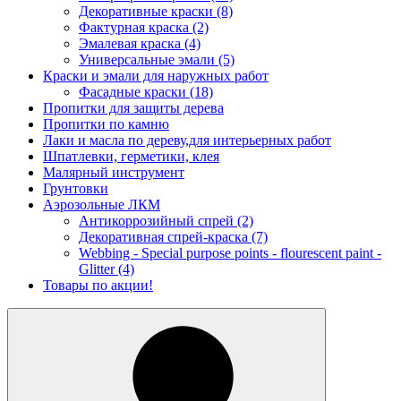
Декоративные краски
(8)
Фактурная краска
(2)
Эмалевая краска
(4)
Универсальные эмали
(5)
Краски и эмали для наружных работ
Фасадные краски
(18)
Пропитки для защиты дерева
Пропитки по камню
Лаки и масла по дереву,для интерьерных работ
Шпатлевки, герметики, клея
Малярный инструмент
Грунтовки
Аэрозольные ЛКМ
Антикоррозийный спрей
(2)
Декоративная спрей-краска
(7)
Webbing - Special purpose points - flourescent paint -
Glitter
(4)
Товары по акции!