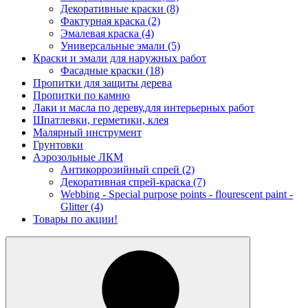
Декоративные краски
(8)
Фактурная краска
(2)
Эмалевая краска
(4)
Универсальные эмали
(5)
Краски и эмали для наружных работ
Фасадные краски
(18)
Пропитки для защиты дерева
Пропитки по камню
Лаки и масла по дереву,для интерьерных работ
Шпатлевки, герметики, клея
Малярный инструмент
Грунтовки
Аэрозольные ЛКМ
Антикоррозийный спрей
(2)
Декоративная спрей-краска
(7)
Webbing - Special purpose points - flourescent paint -
Glitter
(4)
Товары по акции!