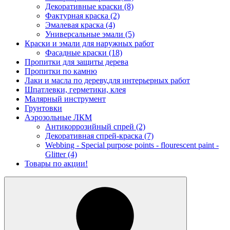
Декоративные краски
(8)
Фактурная краска
(2)
Эмалевая краска
(4)
Универсальные эмали
(5)
Краски и эмали для наружных работ
Фасадные краски
(18)
Пропитки для защиты дерева
Пропитки по камню
Лаки и масла по дереву,для интерьерных работ
Шпатлевки, герметики, клея
Малярный инструмент
Грунтовки
Аэрозольные ЛКМ
Антикоррозийный спрей
(2)
Декоративная спрей-краска
(7)
Webbing - Special purpose points - flourescent paint -
Glitter
(4)
Товары по акции!