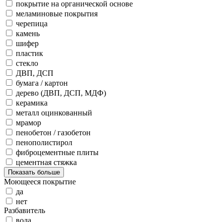
покрытие на органической основе
меламиновые покрытия
черепица
камень
шифер
пластик
стекло
ДВП, ДСП
бумага / картон
дерево (ДВП, ДСП, МДФ)
керамика
металл оцинкованный
мрамор
пенобетон / газобетон
пенополистирол
фиброцементные плиты
цементная стяжка
Показать больше
Моющееся покрытие
да
нет
Разбавитель
вода