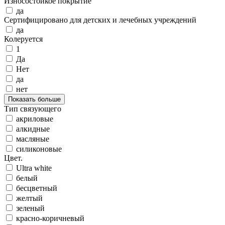
Износостойкое покрытие
да
Сертифицировано для детских и лечебных учреждений
да
Колеруется
1
Да
Нет
да
нет
Показать больше
Тип связующего
акриловые
алкидные
масляные
силиконовые
Цвет.
Ultra white
белый
бесцветный
желтый
зеленый
красно-коричневый