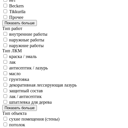
нет
Beckers
Tikkurila
Прочее
Показать больше
Тип работ
внутренние работы
наружные работы
наружние работы
Тип ЛКМ
краска / эмаль
лак
антисептик / лазурь
масло
грунтовка
декоративная лессирующая лазурь
защитный состав
лак / антисептик
шпатлевка для дерева
Показать больше
Тип объекта
сухие помещения (стены)
потолок