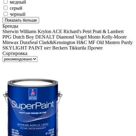
медный
серый
черный
Показать больше
Бренды
Sherwin Williams
Krylon
ACE
Richard's
Petri
Pratt & Lambert
PPG
Dutch Boy
DENALT
Diamond Vogel
Monto
Kelly-Moore
Minwax
DuraSeal
Clark&Kensington
H&C
MF
Old Masters
Purdy
SKYLIGHT PAINT
нет
Beckers
Tikkurila
Прочее
Сортировка