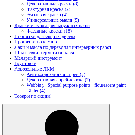
Декоративные краски
(8)
Фактурная краска
(2)
Эмалевая краска
(4)
Универсальные эмали
(5)
Краски и эмали для наружных работ
Фасадные краски
(18)
Пропитки для защиты дерева
Пропитки по камню
Лаки и масла по дереву,для интерьерных работ
Шпатлевки, герметики, клея
Малярный инструмент
Грунтовки
Аэрозольные ЛКМ
Антикоррозийный спрей
(2)
Декоративная спрей-краска
(7)
Webbing - Special purpose points - flourescent paint -
Glitter
(4)
Товары по акции!