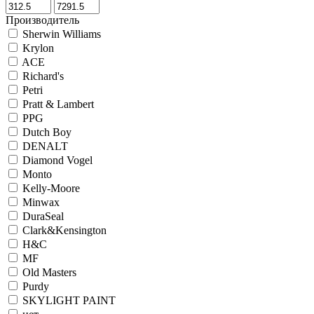
Производитель
Sherwin Williams
Krylon
ACE
Richard's
Petri
Pratt & Lambert
PPG
Dutch Boy
DENALT
Diamond Vogel
Monto
Kelly-Moore
Minwax
DuraSeal
Clark&Kensington
H&C
MF
Old Masters
Purdy
SKYLIGHT PAINT