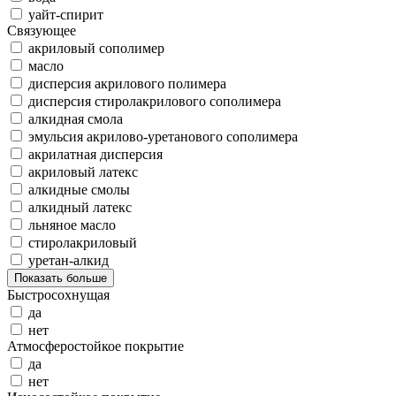
уайт-спирит
Связующее
акриловый сополимер
масло
дисперсия акрилового полимера
дисперсия стиролакрилового сополимера
алкидная смола
эмульсия акрилово-уретанового сополимера
акрилатная дисперсия
акриловый латекс
алкидные смолы
алкидный латекс
льняное масло
стиролакриловый
уретан-алкид
Показать больше
Быстросохнущая
да
нет
Атмосферостойкое покрытие
да
нет