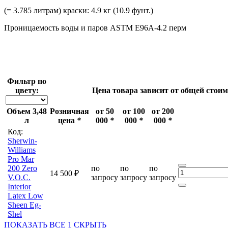
(= 3.785 литрам) краски: 4.9 кг (10.9 фунт.)
Проницаемость воды и паров ASTM E96A-4.2 перм
Фильтр по
цвету:
Цена товара зависит от общей стои
Объем 3,48
Розничная
от 50
от 100
от 200
л
цена
*
000
*
000
*
000
*
Код:
Sherwin-
Williams
Pro Mar
200 Zero
по
по
по
14 500 ₽
V.O.C.
запросу
запросу
запросу
Interior
Latex Low
Sheen Eg-
Shel
ПОКАЗАТЬ ВСЕ
1
СКРЫТЬ