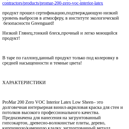
contractors/products/promar-200-zero-voc-interior-latex
продукт прошел сертификацию,подтверждающую низкий
уровень выбросов в атмосферу, в институте экологической
безопасности Greenguard!
Низкий Глянец,тонкий блеск,прочный и легко моющийся
продукт!
В таре по галлону,данный продукт только под колеровку в
средней насыщенности и темные цвета!
ХАРАКТЕРИСТИКИ
ProMar 200 Zero VOC Interior Latex Low Sheen– это
долговечная интерьерная винил-акриловая краска для стен и
потолков высокого профессионального качества.
Предназначена для нанесения на загрунтованный
гипсокартон, древесно-волокнистые плиты, дерево,
кирпичную/каменную кладку, загрунтованный металл.