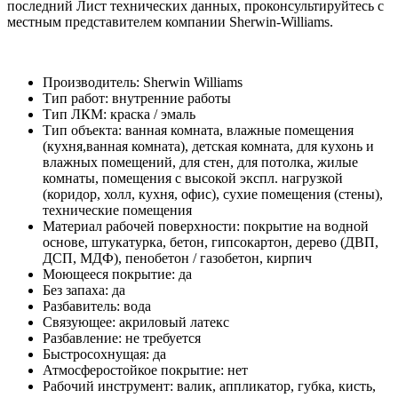
последний Лист технических данных, проконсультируйтесь с
местным представителем компании Sherwin-Williams.
Производитель:
Sherwin Williams
Тип работ:
внутренние работы
Тип ЛКМ:
краска / эмаль
Тип объекта:
ванная комната, влажные помещения
(кухня,ванная комната), детская комната, для кухонь и
влажных помещений, для стен, для потолка, жилые
комнаты, помещения с высокой экспл. нагрузкой
(коридор, холл, кухня, офис), сухие помещения (стены),
технические помещения
Материал рабочей поверхности:
покрытие на водной
основе, штукатурка, бетон, гипсокартон, дерево (ДВП,
ДСП, МДФ), пенобетон / газобетон, кирпич
Моющееся покрытие:
да
Без запаха:
да
Разбавитель:
вода
Связующее:
акриловый латекс
Разбавление:
не требуется
Быстросохнущая:
да
Атмосферостойкое покрытие:
нет
Рабочий инструмент:
валик, аппликатор, губка, кисть,