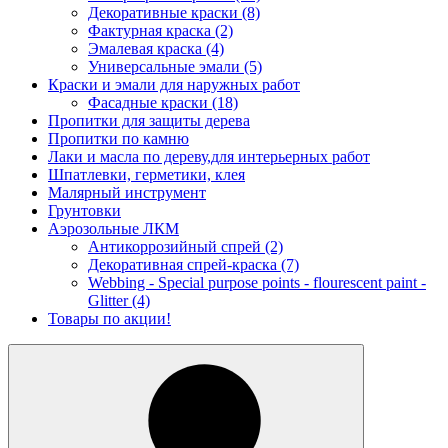
Декоративные краски
(8)
Фактурная краска
(2)
Эмалевая краска
(4)
Универсальные эмали
(5)
Краски и эмали для наружных работ
Фасадные краски
(18)
Пропитки для защиты дерева
Пропитки по камню
Лаки и масла по дереву,для интерьерных работ
Шпатлевки, герметики, клея
Малярный инструмент
Грунтовки
Аэрозольные ЛКМ
Антикоррозийный спрей
(2)
Декоративная спрей-краска
(7)
Webbing - Special purpose points - flourescent paint -
Glitter
(4)
Товары по акции!