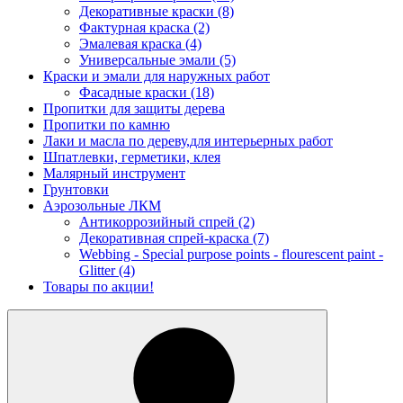
Декоративные краски
(8)
Фактурная краска
(2)
Эмалевая краска
(4)
Универсальные эмали
(5)
Краски и эмали для наружных работ
Фасадные краски
(18)
Пропитки для защиты дерева
Пропитки по камню
Лаки и масла по дереву,для интерьерных работ
Шпатлевки, герметики, клея
Малярный инструмент
Грунтовки
Аэрозольные ЛКМ
Антикоррозийный спрей
(2)
Декоративная спрей-краска
(7)
Webbing - Special purpose points - flourescent paint -
Glitter
(4)
Товары по акции!