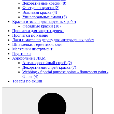
Декоративные краски
(8)
Фактурная краска
(2)
Эмалевая краска
(4)
Универсальные эмали
(5)
Краски и эмали для наружных работ
Фасадные краски
(18)
Пропитки для защиты дерева
Пропитки по камню
Лаки и масла по дереву,для интерьерных работ
Шпатлевки, герметики, клея
Малярный инструмент
Грунтовки
Аэрозольные ЛКМ
Антикоррозийный спрей
(2)
Декоративная спрей-краска
(7)
Webbing - Special purpose points - flourescent paint -
Glitter
(4)
Товары по акции!