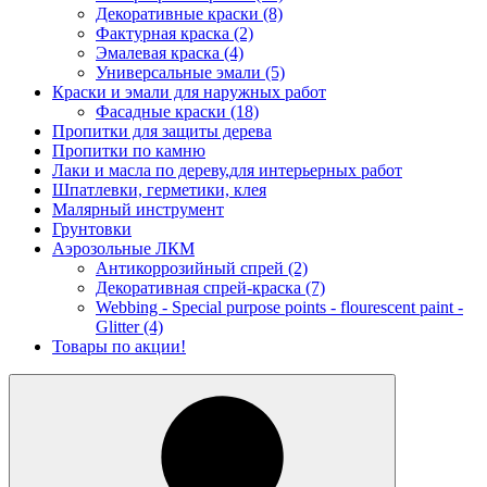
Декоративные краски
(8)
Фактурная краска
(2)
Эмалевая краска
(4)
Универсальные эмали
(5)
Краски и эмали для наружных работ
Фасадные краски
(18)
Пропитки для защиты дерева
Пропитки по камню
Лаки и масла по дереву,для интерьерных работ
Шпатлевки, герметики, клея
Малярный инструмент
Грунтовки
Аэрозольные ЛКМ
Антикоррозийный спрей
(2)
Декоративная спрей-краска
(7)
Webbing - Special purpose points - flourescent paint -
Glitter
(4)
Товары по акции!