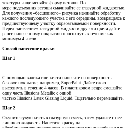
текстуры чаще меняйте форму ветоши. По
мере подсыхания ветоши смачивайте ее глазурной жидкостью.
Для получения «бесшовного» рисунка начинайте обработку
каждого последующего участка с его середины, возвращаясь к
предшествующему участку обрабатываемой поверхности.
Перед нанесением глазурной жидкости другого цвета дайте
ранее нанесенному покрытию просохнуть в течение как
минимум 4 часов.
Способ нанесение краски
Шаг 1
С помощью валика или кисти нанесите на поверхность
базовое покрытие, например, SuperPaint. Дайте слою
высохнуть в течение 4 часов. В пластиковом ведре смешайте
одну часть Illusions Metallic с одной
частью Illusions Latex Glazing Liquid. Тщательно перемешайте.
Шаг 2
Окуните сухую кисть в глазурную смесь, затем удалите с нее
лишнюю жидкость. Нанесите краску на
обрабатываемую поверхность размашистыми дугообразными