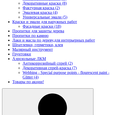
Декоративные краски
(8)
Фактурная краска
(2)
Эмалевая краска
(4)
Универсальные эмали
(5)
Краски и эмали для наружных работ
Фасадные краски
(18)
Пропитки для защиты дерева
Пропитки по камню
Лаки и масла по дереву,для интерьерных работ
Шпатлевки, герметики, клея
Малярный инструмент
Грунтовки
Аэрозольные ЛКМ
Антикоррозийный спрей
(2)
Декоративная спрей-краска
(7)
Webbing - Special purpose points - flourescent paint -
Glitter
(4)
Товары по акции!