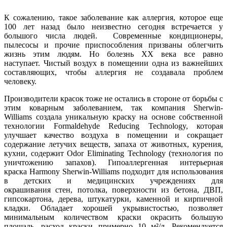
К сожалению, такое заболевание как аллергия, которое еще
100 лет назад было неизвестно сегодня встречается у
большого числа людей. Современные кондиционеры,
пылесосы и прочие приспособления призваны облегчить
жизнь этим людям. Но болезнь ХХ века все равно
наступает. Чистый воздух в помещении одна из важнейших
составляющих, чтобы аллергия не создавала проблем
человеку.
Производители красок тоже не остались в стороне от борьбы с
этим коварным заболеванием, так компания Sherwin-
Williams создала уникальную краску на основе собственной
технологии Formaldehyde Reducing Technology, которая
улучшает качество воздуха в помещении и сокращает
содержание летучих веществ, запаха от животных, курения,
кухни, содержит Odor Eliminating Technology (технология по
уничтожению запахов). Гипоаллергенная интерьерная
краска Harmony Sherwin-Williams подходит для использования
в детских и медицинских учреждениях для
окрашивания стен, потолка, поверхности из бетона, ДВП,
гипсокартона, дерева, штукатурки, каменной и кирпичной
кладки. Обладает хорошей укрывистостью, позволяет
минимальным количеством краски окрасить большую
площадь, расход краски примерно 10 м²/л. Рекомендуется