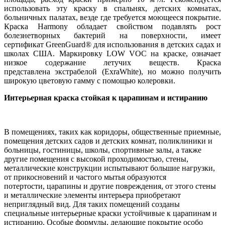
использовать эту краску в спальнях, детских комнатах,
больничных палатах, везде где требуется моющееся покрытие.
Краска Harmony обладает свойством подавлять рост
болезнетворных бактерий на поверхности, имеет
сертификат GreenGuard® для использования в детских садах и
школах США. Маркировку LOW VOC на краске, означает
низкое содержание летучих веществ. Краска
представлена экстрабелой (ExraWhite), но можно получить
широкую цветовую гамму с помощью колеровки.
Интерьерная краска стойкая к царапинам и истиранию
В помещениях, таких как коридоры, общественные приемные,
помещения детских садов и детских комнат, поликлиники и
больницы, гостиницы, школы, спортивные залы, а также
другие помещения с высокой проходимостью, стены,
металлические конструкции испытывают большие нагрузки,
от прикосновений и частого мытья образуются
потертости, царапины и другие повреждения, от этого стены
и металлические элементы интерьера приобретают
неприглядный вид. Для таких помещений созданы
специальные интерьерные краски устойчивые к царапинам и
истиранию. Особые формулы, делающие покрытие особо